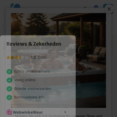
0
Home
»
Shop
»
Whirlpool-Teile
»
Elektrik
»
Displayaufkleber
»
VL260
Overlay (3) 1p keine Luft
Sichern Sie sich 5 € Guthaben für unseren Shop und