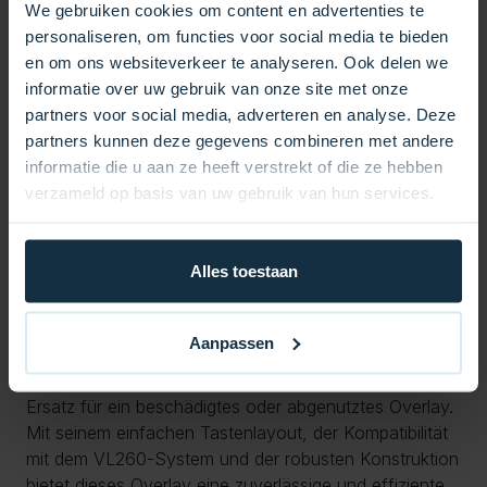
und ist ideal für Spa-Systeme mit 1 Pumpe ohne
We gebruiken cookies om content en advertenties te
Gebläse.
personaliseren, om functies voor social media te bieden
en om ons websiteverkeer te analyseren. Ook delen we
Hauptmerkmale:
informatie over uw gebruik van onze site met onze
partners voor social media, adverteren en analyse. Deze
Anzahl der Tasten: 3 Tasten: Düsen, Temperatur und
partners kunnen deze gegevens combineren met andere
Licht.
informatie die u aan ze heeft verstrekt of die ze hebben
Abmessungen: 169 mm lang und 48 mm hoch.
verzameld op basis van uw gebruik van hun services.
Kompatibilität: Entwickelt für das Topside-
Steuerungssystem Balboa VL260.
Farbe: Schickes blaues Finish.
Alles toestaan
Anwendung: Geeignet für Spa-Systeme mit 1 Pumpe
ohne Gebläse.
Langlebig: Hergestellt aus hochwertigen Materialien für
Aanpassen
eine lange Lebensdauer.
Das VL260 Overlay (3) 1p ohne Luft ist ein idealer
Ersatz für ein beschädigtes oder abgenutztes Overlay.
Mit seinem einfachen Tastenlayout, der Kompatibilität
mit dem VL260-System und der robusten Konstruktion
bietet dieses Overlay eine zuverlässige und effiziente