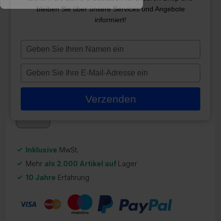
bleiben Sie über unsere Services und Angebote
VL260 OVERLAY (3) 1P KEINE
informiert!
LUFT
Typ
ZR-21909
je
16,09
€
naam
Typ
in
je
Auf Lager
e-
Verzenden
mailadres
in
Inklusive
MwSt.
Mehr
als 2.000 Artikel auf
Lager
10 Jahre
Erfahrung