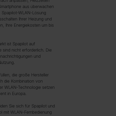
nfach anpassen, Heizzeiten
m Smartphone aus überwachen
ie Spapilot-WLAN-Lösung
sschalten Ihrer Heizung und
nen, Ihre Energiekosten um bis
t ist Spapilot auf
sind nicht erforderlich. Die
Benachrichtigungen und
Nutzung.
üllen, die große Hersteller
ch die Kombination von
enter WLAN-Technologie setzen
nt in Europa.
iden Sie sich für Spapilot und
ool mit WLAN-Fernbedienung