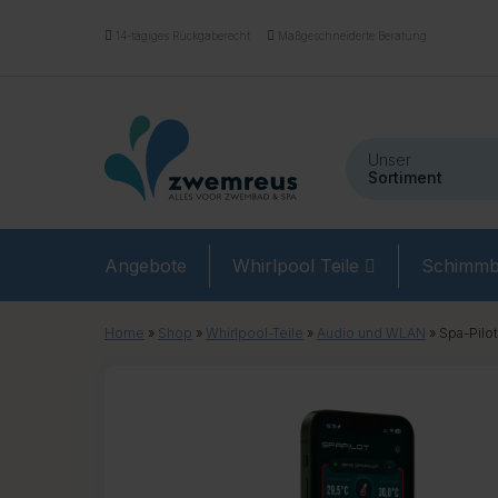
14-tägiges Rückgaberecht
Maßgeschneiderte Beratung
Unser
Sortiment
Angebote
Whirlpool Teile
Schimmb
Home
»
Shop
»
Whirlpool-Teile
»
Audio und WLAN
»
Spa-Pilot