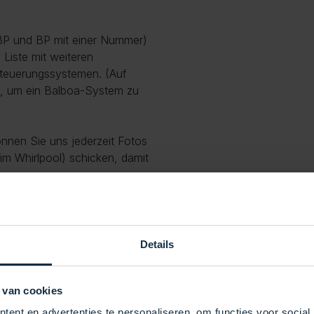
(BP und BP mit einer Nummer)
 Liste mit weiteren
teuerungssystemen. (Auf
n, um ein Balboa-System zu
önnen Sie uns jederzeit Fotos
im Whirlpool) schicken, damit
or Ort installieren. Bitte
Details
 van cookies
ent en advertenties te personaliseren, om functies voor social