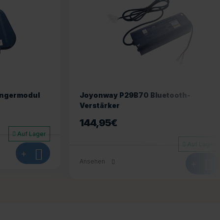
ngermodul
Joyonway P29B70 Bluetooth-
Verstärker
144,95
€
Auf Lager
Auf Lager
+
Ansehen
+