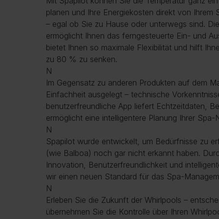
Mit Spapilot können Sie die Temperatur ganz ei
planen und Ihre Energiekosten direkt von Ihre
– egal ob Sie zu Hause oder unterwegs sind. D
ermöglicht Ihnen das ferngesteuerte Ein- und Au
bietet Ihnen so maximale Flexibilität und hilft Ih
zu 80 % zu senken.
N
Im Gegensatz zu anderen Produkten auf dem Mark
Einfachheit ausgelegt – technische Vorkenntnisse 
benutzerfreundliche App liefert Echtzeitdaten, 
ermöglicht eine intelligentere Planung Ihrer Spa-
N
Spapilot wurde entwickelt, um Bedürfnisse zu erf
(wie Balboa) noch gar nicht erkannt haben. Dur
Innovation, Benutzerfreundlichkeit und intellig
wir einen neuen Standard für das Spa-Manageme
N
Erleben Sie die Zukunft der Whirlpools – entsche
übernehmen Sie die Kontrolle über Ihren Whirlp