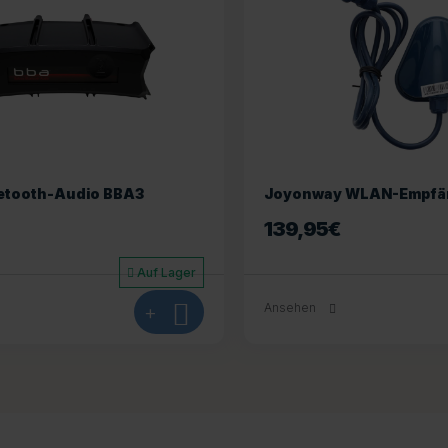
uetooth-Audio BBA3
Joyonway WLAN-Empfä
139,95
€
Auf Lager
+
Ansehen