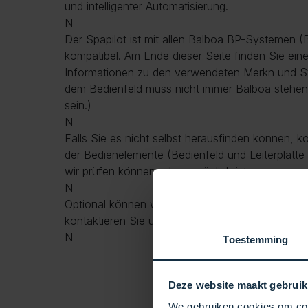
und intelligenter Automatisierung.
N
Der Spapilot ist mit allen Balboa BP-Systemen 
kompatibel. Am Ende dieser Seite finden Sie eine
Informationen zu den verwendeten Merkn und S
dem Bedienfeld muss nicht immer Balboa stehe
sein.)
N
Falls Sie es nicht selbst herausfinden können, k
der Bedienelemente (Bedienfeld und Leiterplatte 
wir prüfen können, ob es möglich ist.
N
Optional können wir den SpaPilot auch bei Ihnen v
kontaktieren Sie uns für weitere Informationen.
N
Toestemming
Deze website maakt gebruik
We gebruiken cookies om cont